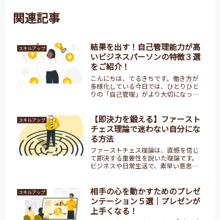
関連記事
結果を出す！自己管理能力が高
スキルアップ
いビジネスパーソンの特徴３選
をご紹介！
こんにちは、てるきちです。働き方が
多様化している今日では、ひとりひと
りの「自己管理」がより大切になって
きました。ビジネスの基本は、相手と
の「信頼」です。つねに安定した結果
を出し続けているビジネスマンは、自
【即決力を鍛える】ファースト
スキルアップ
己管理を徹底しています。そして、こ
チェス理論で迷わない自分にな
の...
る方法
ファーストチェス理論は、直感を信じ
て即決する重要性を説いた理論です。
ビジネスや日常生活で、素早い意思決
定が成功を導く理由と実践方法を紹介
します。直感を活かして、自信を持って
決断しましょう。
相手の心を動かすためのプレゼ
スキルアップ
ンテーション５選｜プレゼンが
上手くなる！