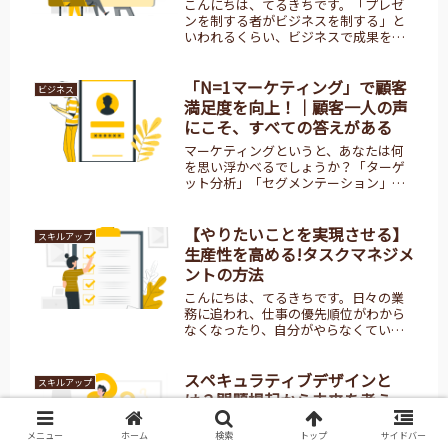
こんにちは、てるきちです。「プレゼ
ンを制する者がビジネスを制する」と
いわれるくらい、ビジネスで成果を生
むためには、プレゼン能力は重要で
す。とくに近年ではテレワークでの働
き方も浸透し、自分を考えを簡潔にわ
「N=1マーケティング」で顧客
ビジネス
かりやすく伝える場面がより必要とな
満足度を向上！｜顧客一人の声
って...
にこそ、すべての答えがある
マーケティングというと、あなたは何
を思い浮かべるでしょうか？「ターゲ
ット分析」「セグメンテーション」
「データドリブン」「SNS広告」など、
無数のテクニックやツールがあふれて
います。でも、本質を見失ってはいけ
【やりたいことを実現させる】
スキルアップ
ません。マーケティングとは、「一人...
生産性を高める!タスクマネジメ
ントの方法
こんにちは、てるきちです。日々の業
務に追われ、仕事の優先順位がわから
なくなったり、自分がやらなくていい
仕事までやってしまい労働時間を増や
してしまったり、といった経験はあり
ませんか。仕事の全体像や優先順位が
スペキュラティブデザインと
スキルアップ
わからないまま目の前のタスクをこな
は？問題提起から未来を考え
す...
る！
メニュー
ホーム
検索
トップ
サイドバー
こんにちは、てるきちです。近年、世