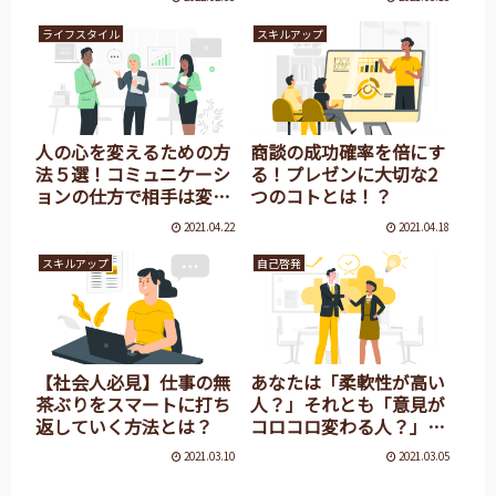
ンです！
ライフスタイル
スキルアップ
人の心を変えるための方
商談の成功確率を倍にす
法５選！コミュニケーシ
る！プレゼンに大切な2
ョンの仕方で相手は変わ
つのコトとは！？
る！
2021.04.22
2021.04.18
スキルアップ
自己啓発
【社会人必見】仕事の無
あなたは「柔軟性が高い
茶ぶりをスマートに打ち
人？」それとも「意見が
返していく方法とは？
コロコロ変わる人？」そ
れぞれの特徴を紹介！
2021.03.10
2021.03.05