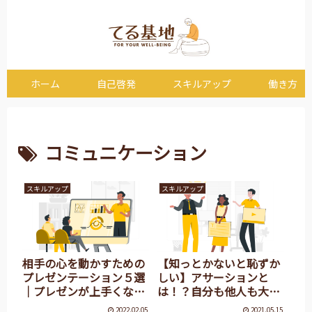
ホーム
自己啓発
スキルアップ
働き方
コミュニケーション
スキルアップ
スキルアップ
相手の心を動かすための
【知っとかないと恥ずか
プレゼンテーション５選
しい】アサーションと
｜プレゼンが上手くな
は！？自分も他人も大切
る！
にするコミュニケーショ
2022.02.05
2021.05.15