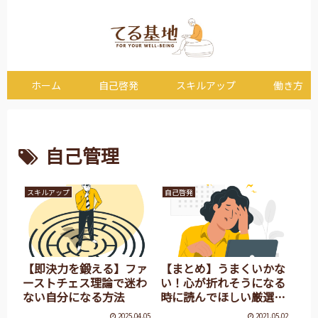
ホーム
自己啓発
スキルアップ
働き方
自己管理
スキルアップ
自己啓発
【即決力を鍛える】ファ
【まとめ】うまくいかな
ーストチェス理論で迷わ
い！心が折れそうになる
ない自分になる方法
時に読んでほしい厳選7
記事！
2025.04.05
2021.05.02