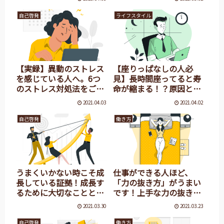
自己啓発
ライフスタイル
【実録】異動のストレス
【座りっぱなしの人必
を感じている人へ。6つ
見】長時間座ってると寿
のストレス対処法をご紹
命が縮まる！？原因と対
介！
処法をご紹介！
2021.04.03
2021.04.02
自己啓発
働き方
うまくいかない時こそ成
仕事ができる人ほど、
長している証拠！成長す
「力の抜き方」がうまい
るために大切なことと
です！上手な力の抜き方
は？
とは？
2021.03.30
2021.03.23
自己啓発
働き方