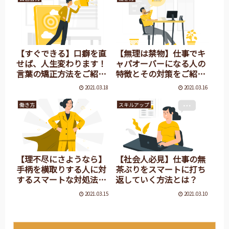
【すぐできる】口癖を直
【無理は禁物】仕事でキ
せば、人生変わります！
ャパオーバーになる人の
言葉の矯正方法をご紹
特徴とその対策をご紹
介！
介！
2021.03.18
2021.03.16
働き方
スキルアップ
【理不尽にさようなら】
【社会人必見】仕事の無
手柄を横取りする人に対
茶ぶりをスマートに打ち
するスマートな対処法と
返していく方法とは？
は？
2021.03.15
2021.03.10