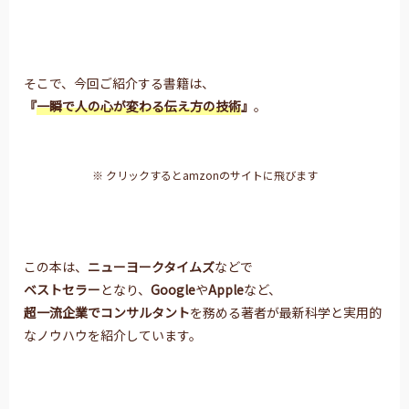
そこで、今回ご紹介する書籍は、
『
一瞬で人の心が変わる伝え方の技術
』
。
※ クリックするとamzonのサイトに飛びます
この本は、
ニューヨークタイムズ
などで
ベストセラー
となり、
Google
や
Apple
など、
超一流企業でコンサルタント
を務める著者が最新科学と実用的
なノウハウを紹介しています。